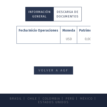
INFORMACIÓN
DESCARGA DE
GENERAL
DOCUMENTOS
Fecha Inicio Operaciones
Moneda
Patrimonio
A
USD
0,00
Gra
VOLVER A AGF
BRASIL
CHILE
COLOMBIA
PERÚ
MÉXICO
ESTADOS UNIDOS