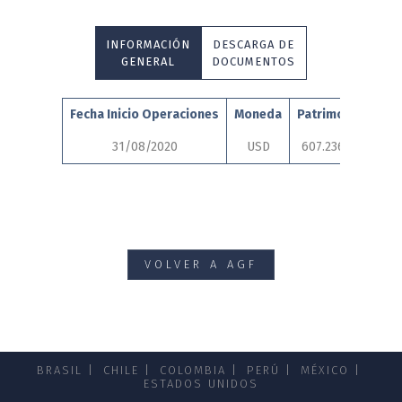
INFORMACIÓN
DESCARGA DE
GENERAL
DOCUMENTOS
Fecha Inicio Operaciones
Moneda
Patrimonio
Aud
31/08/2020
USD
607.236,15
VOLVER A AGF
BRASIL
CHILE
COLOMBIA
PERÚ
MÉXICO
ESTADOS UNIDOS